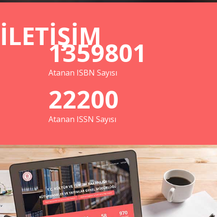
İLETİŞİM
1359801
Atanan ISBN Sayısı
22200
Atanan ISSN Sayısı