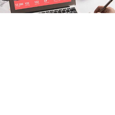
Yardım Dokümanları
Kütüphaneler ve Yayımlar Genel
Müdürlüğü